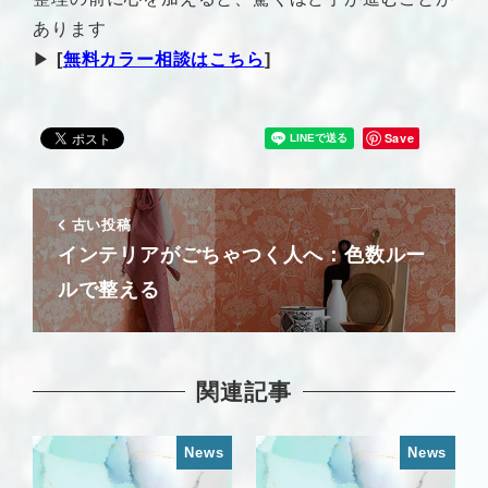
あります
▶︎
[
無料カラー相談はこちら
]
Save
古い投稿
インテリアがごちゃつく人へ：色数ルー
ルで整える
関連記事
News
News